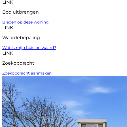
LINK
Bod uitbrengen
Bieden op deze woning
LINK
Waardebepaling
Wat is mijn huis nu waard?
LINK
Zoekopdracht
Zoekopdracht aanmaken