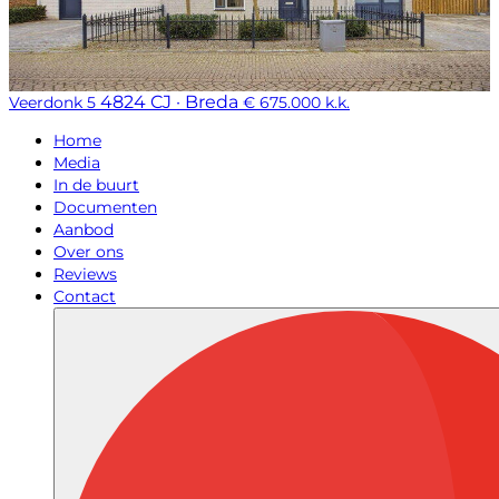
4824 CJ · Breda
Veerdonk 5
€ 675.000 k.k.
Home
Media
In de buurt
Documenten
Aanbod
Over ons
Reviews
Contact