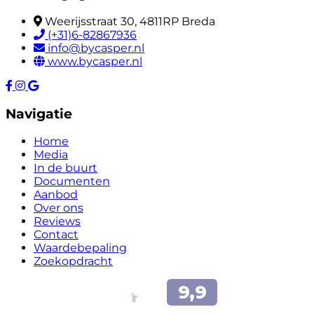
Weerijsstraat 30, 4811RP Breda
(+31)6-82867936
info@bycasper.nl
www.bycasper.nl
Navigatie
Home
Media
In de buurt
Documenten
Aanbod
Over ons
Reviews
Contact
Waardebepaling
Zoekopdracht