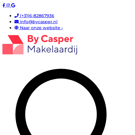
(+31)6-82867936
info@bycasper.nl
Naar onze website ›