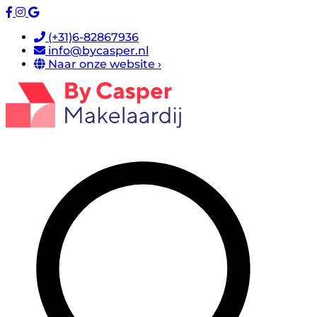
(+31)6-82867936
info@bycasper.nl
Naar onze website ›