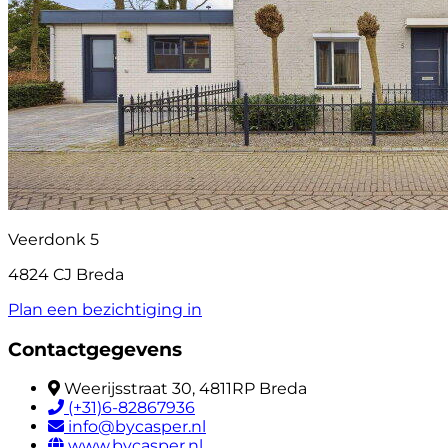
Veerdonk 5
4824 CJ Breda
Plan een bezichtiging in
Contactgegevens
Weerijsstraat 30, 4811RP Breda
(+31)6-82867936
info@bycasper.nl
www.bycasper.nl