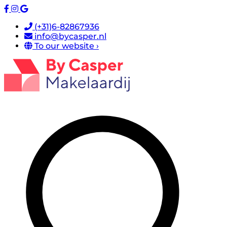
(+31)6-82867936
info@bycasper.nl
To our website ›