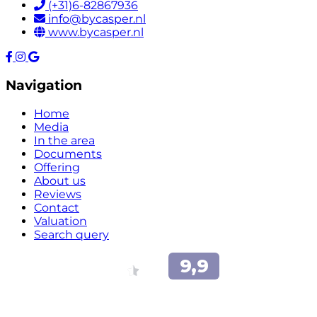
(+31)6-82867936
info@bycasper.nl
www.bycasper.nl
Navigation
Home
Media
In the area
Documents
Offering
About us
Reviews
Contact
Valuation
Search query